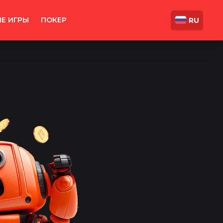
Е ИГРЫ
ПОКЕР
RU