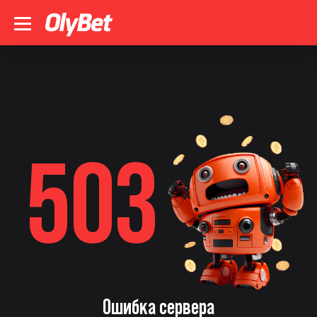
503
Ошибка сервера