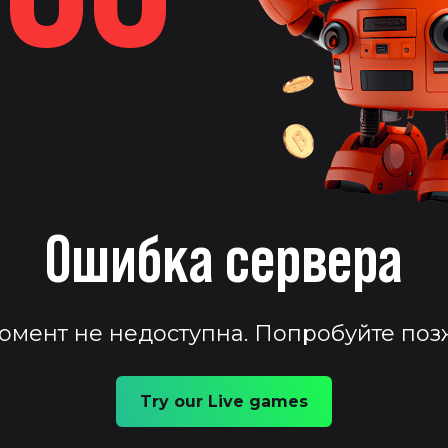
Ошибка сервера
мент не недоступна. Попробуйте позж
Try our Live games