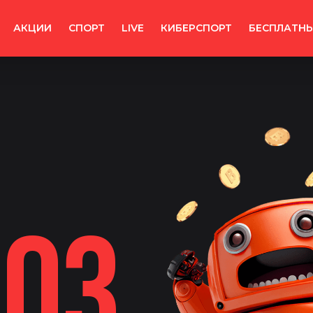
АКЦИИ
СПОРТ
LIVE
КИБЕРСПОРТ
БЕСПЛАТНЫ
503