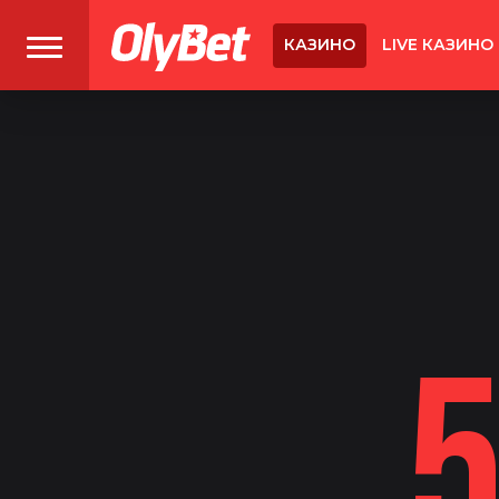
КАЗИНО
LIVE КАЗИНО