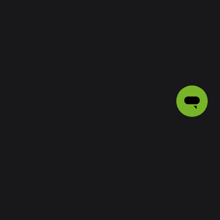
ИНО
БЫСТРЫЕ ССЫЛКИ
 казино
Кампании