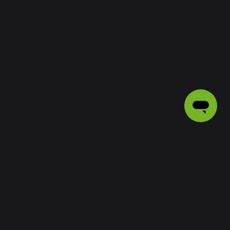
ИНО
БЫСТРЫЕ ССЫЛКИ
 казино
Кампании