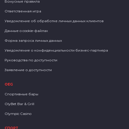
Бонусные правила
Oтветственная игра
Уведомление об обработке личных данных клиентов
Данные o cookie-файлах
Форма запроса личных данных
Уведомление о конфиденциальности бизнес-партнера
Руководства по доступности
Заявление о доступности
OEG
Спортивные бары
OlyBet Bar & Grill
Olympic Casino
СПОРТ