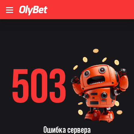
503
Ошибка сервера