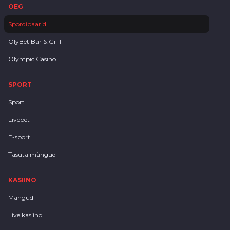
OEG
Spordibaarid
OlyBet Bar & Grill
Olympic Casino
SPORT
Sport
Livebet
E-sport
Tasuta mängud
KASIINO
Mängud
Live kasiino