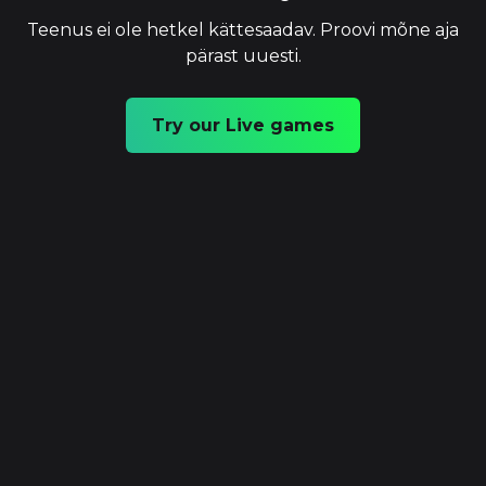
Teenus ei ole hetkel kättesaadav. Proovi mõne aja
pärast uuesti.
Try our Live games