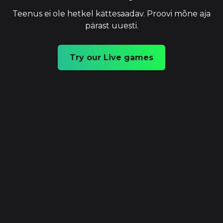
Teenus ei ole hetkel kättesaadav. Proovi mõne aja
pärast uuesti.
Try our Live games