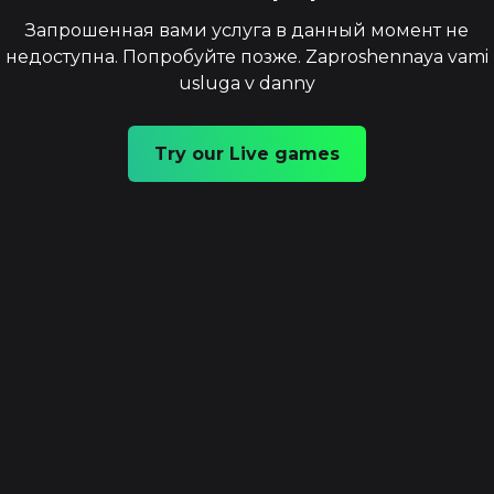
Запрошенная вами услуга в данный момент не
недоступна. Попробуйте позже. Zaproshennaya vami
usluga v danny
Try our Live games