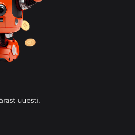
rast uuesti.