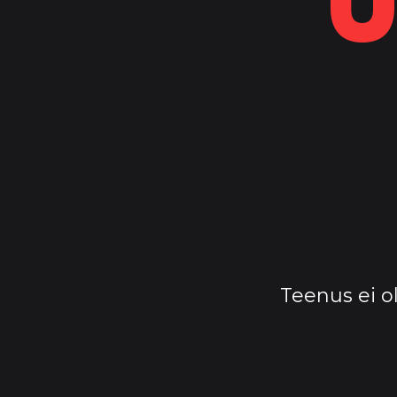
Teenus ei o