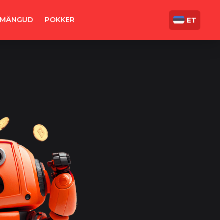
 MÄNGUD
POKKER
ET