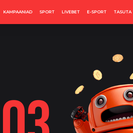
KAMPAANIAD
SPORT
LIVEBET
E-SPORT
TASUTA
503