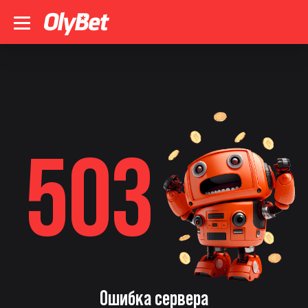
503
Ошибка сервера