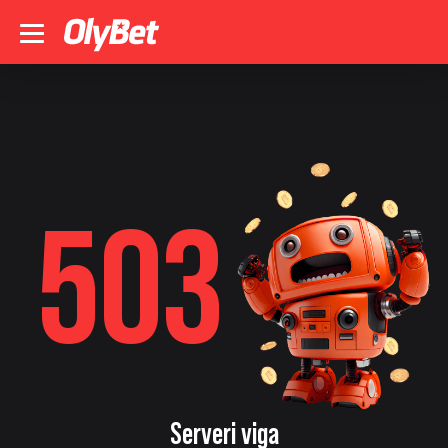
503
Serveri viga