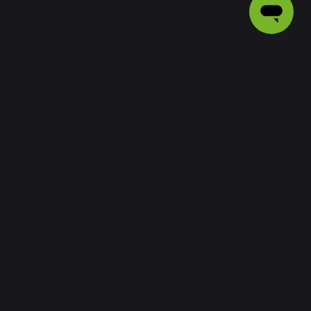
INO
KIIRLINGID
ud
Kampaaniad
asiino
Registreeri
Logi sisse
KER
t Pokker
d ja
itseerimine