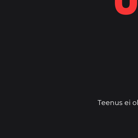
Teenus ei o