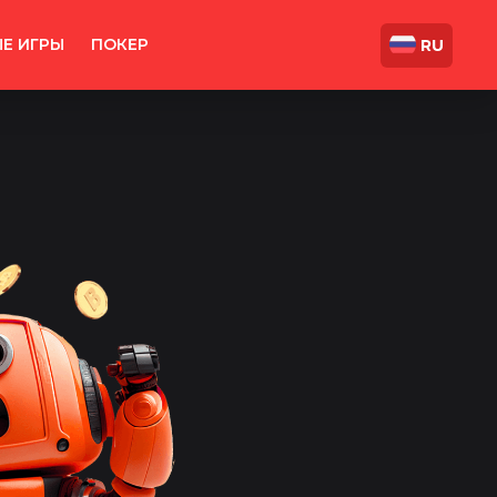
Е ИГРЫ
ПОКЕР
RU