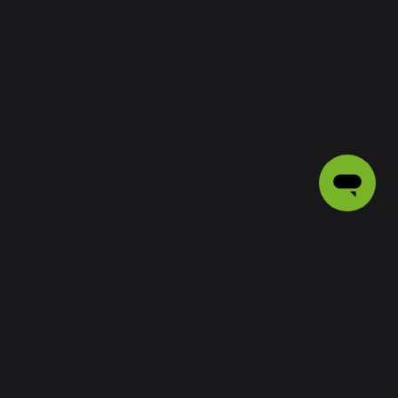
ИНО
БЫСТРЫЕ ССЫЛКИ
 казино
Кампании