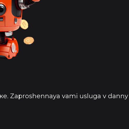
е. Zaproshennaya vami usluga v danny