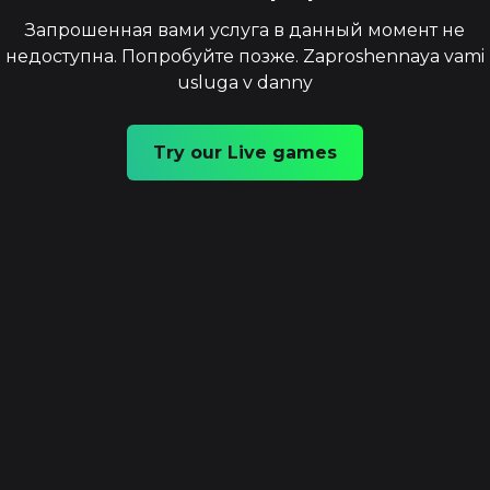
Запрошенная вами услуга в данный момент не
недоступна. Попробуйте позже. Zaproshennaya vami
usluga v danny
Try our Live games