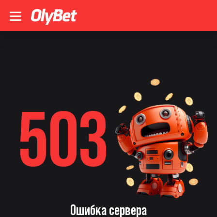
503
Ошибка сервера