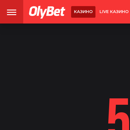
КАЗИНО
LIVE КАЗИНО