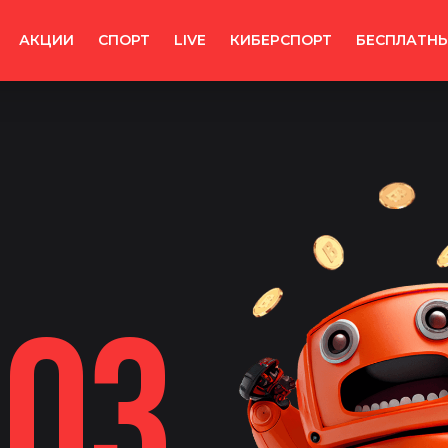
АКЦИИ
СПОРТ
LIVE
КИБЕРСПОРТ
БЕСПЛАТНЫ
503