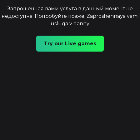
Запрошенная вами услуга в данный момент не
недоступна. Попробуйте позже. Zaproshennaya vami
usluga v danny
Try our Live games