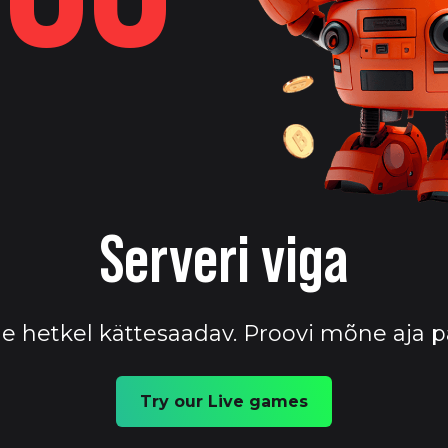
Serveri viga
le hetkel kättesaadav. Proovi mõne aja pä
Try our Live games