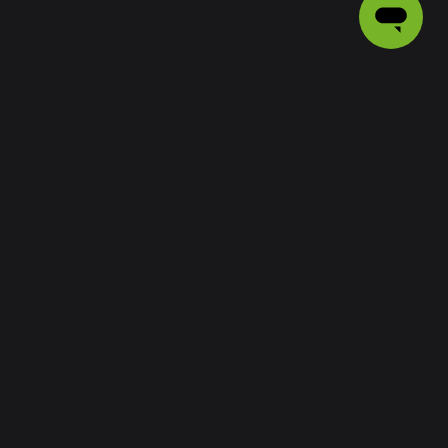
INO
KIIRLINGID
ud
Kampaaniad
asiino
Registreeri
Logi sisse
KER
t Pokker
d ja
itseerimine