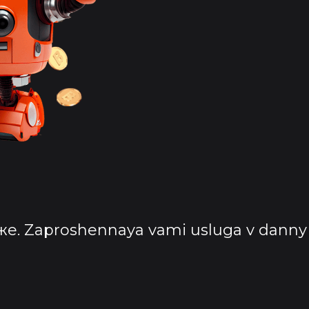
е. Zaproshennaya vami usluga v danny