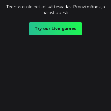
Teenus ei ole hetkel kättesaadav. Proovi mõne aja
pärast uuesti.
Try our Live games