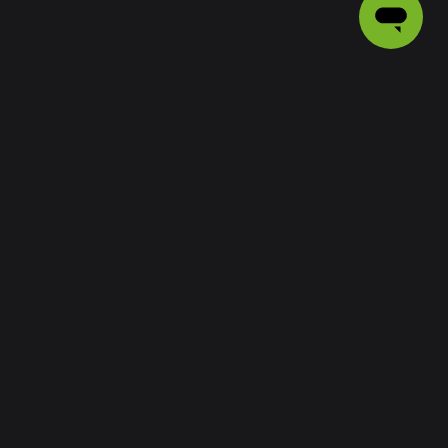
INO
KIIRLINGID
ud
Kampaaniad
asiino
Registreeri
Logi sisse
KER
t Pokker
d ja
itseerimine