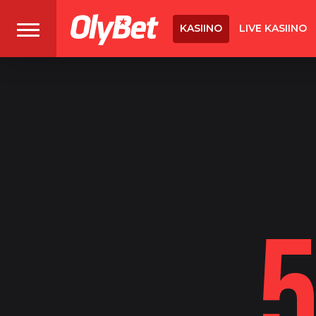
KASIINO
LIVE KASIINO