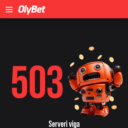
503
Serveri viga