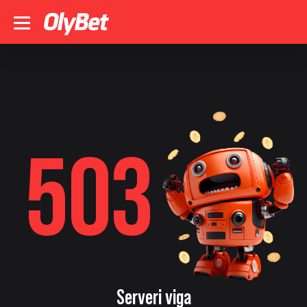
503
Serveri viga