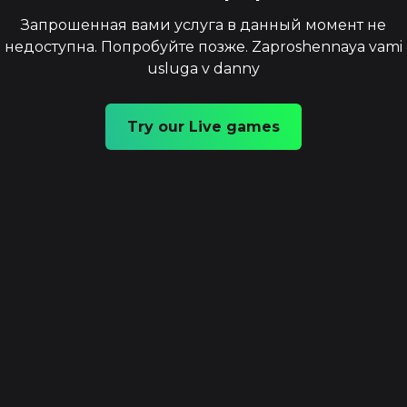
Запрошенная вами услуга в данный момент не
недоступна. Попробуйте позже. Zaproshennaya vami
usluga v danny
Try our Live games