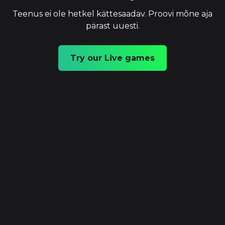
Teenus ei ole hetkel kättesaadav. Proovi mõne aja
pärast uuesti.
Try our Live games