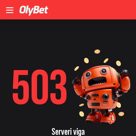
503
Serveri viga