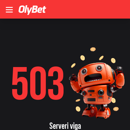
503
Serveri viga