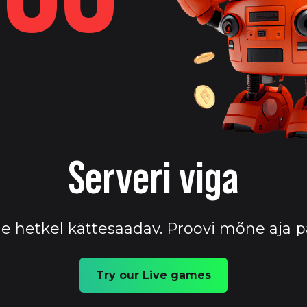
Serveri viga
le hetkel kättesaadav. Proovi mõne aja pä
Try our Live games