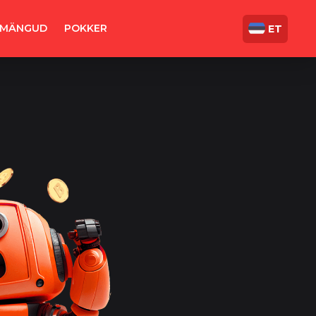
 MÄNGUD
POKKER
ET