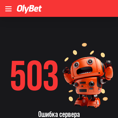
503
Ошибка сервера