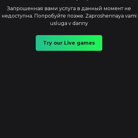
Запрошенная вами услуга в данный момент не
недоступна. Попробуйте позже. Zaproshennaya vami
usluga v danny
Try our Live games