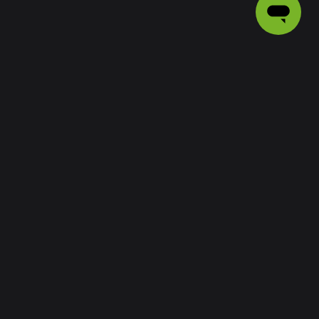
INO
KIIRLINGID
ud
Kampaaniad
asiino
Registreeri
Logi sisse
KER
t Pokker
d ja
itseerimine