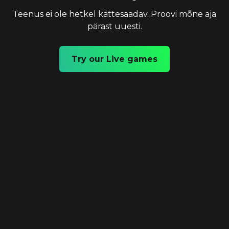
Teenus ei ole hetkel kättesaadav. Proovi mõne aja
pärast uuesti.
Try our Live games