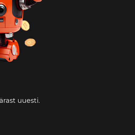
rast uuesti.