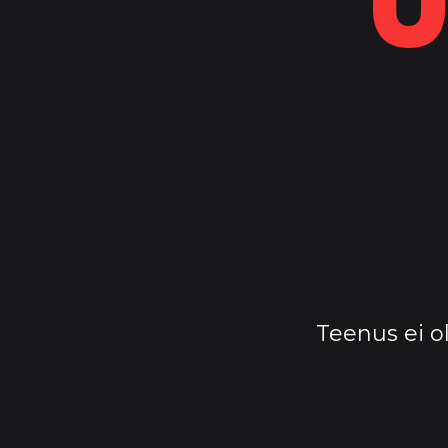
Teenus ei o