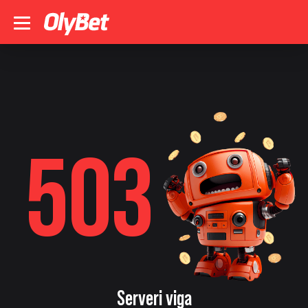
503
Serveri viga