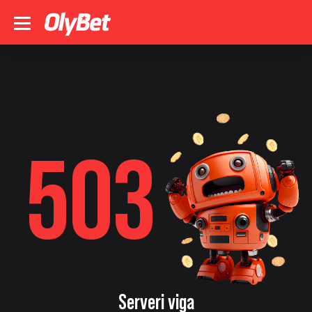
503
Serveri viga