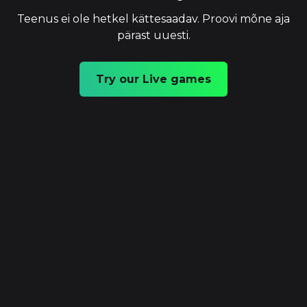
Teenus ei ole hetkel kättesaadav. Proovi mõne aja
pärast uuesti.
Try our Live games