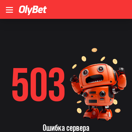
503
Ошибка сервера