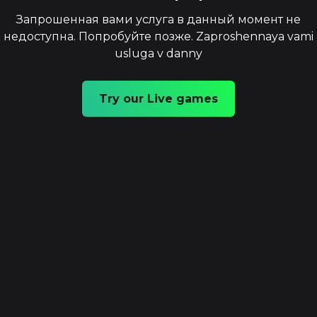
Запрошенная вами услуга в данный момент не
недоступна. Попробуйте позже. Zaproshennaya vami
usluga v danny
Try our Live games