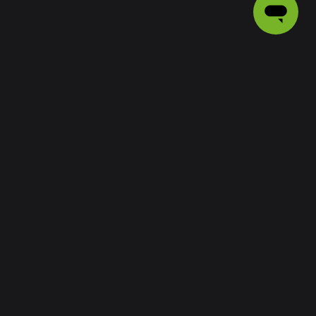
INO
KIIRLINGID
ud
Kampaaniad
asiino
Registreeri
Logi sisse
KER
t Pokker
d ja
itseerimine