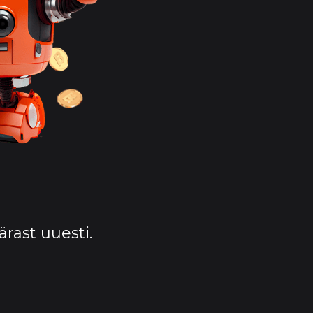
rast uuesti.