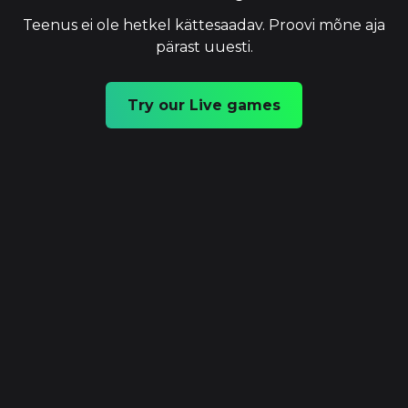
Teenus ei ole hetkel kättesaadav. Proovi mõne aja
pärast uuesti.
Try our Live games