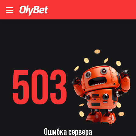
503
Ошибка сервера