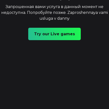
Запрошенная вами услуга в данный момент не
недоступна. Попробуйте позже. Zaproshennaya vami
usluga v danny
Try our Live games