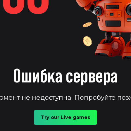
Ошибка сервера
мент не недоступна. Попробуйте позж
Try our Live games