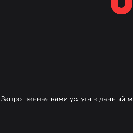
Запрошенная вами услуга в данный мо