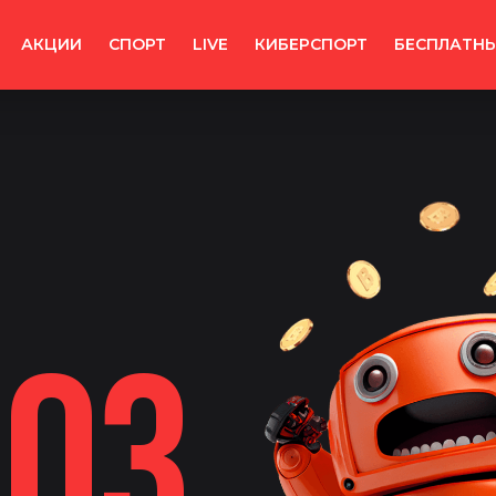
АКЦИИ
СПОРТ
LIVE
КИБЕРСПОРТ
БЕСПЛАТНЫ
503