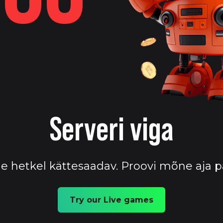
Serveri viga
le hetkel kättesaadav. Proovi mõne aja pä
Try our Live games