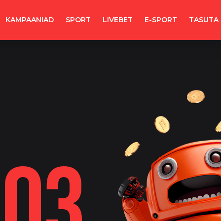
KAMPAANIAD
SPORT
LIVEBET
E-SPORT
TASUTA
503