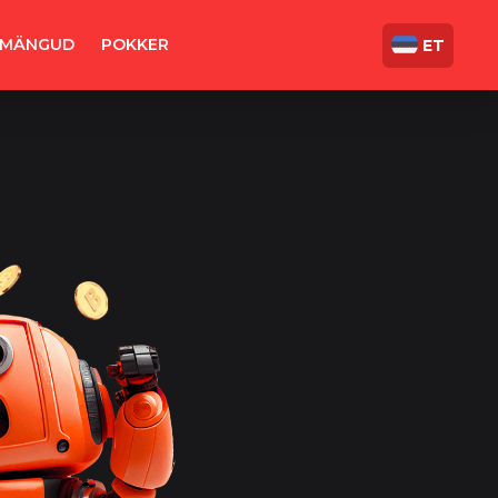
 MÄNGUD
POKKER
ET