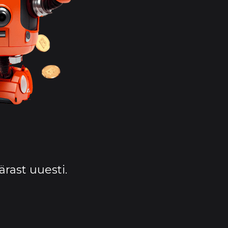
rast uuesti.