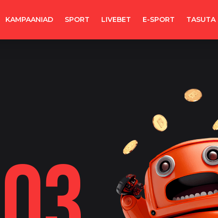
KAMPAANIAD
SPORT
LIVEBET
E-SPORT
TASUTA
503