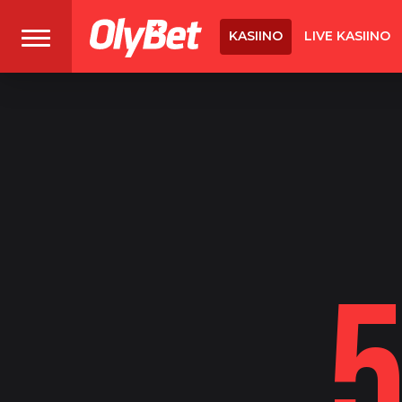
KASIINO
LIVE KASIINO