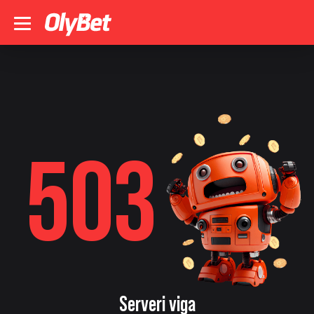
503
Serveri viga