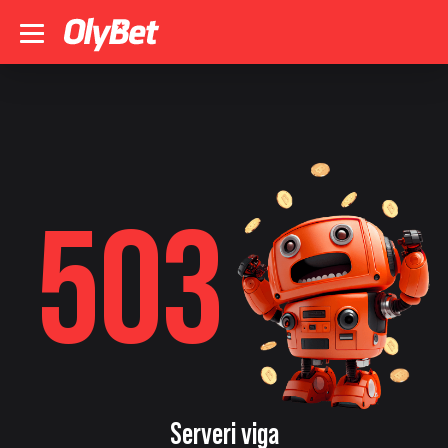
503
Serveri viga