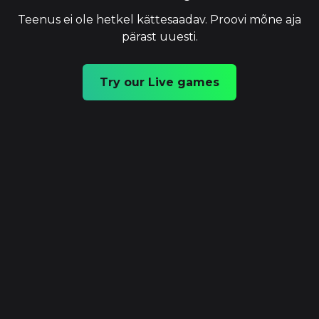
Teenus ei ole hetkel kättesaadav. Proovi mõne aja
pärast uuesti.
Try our Live games