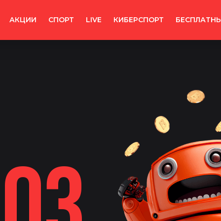
АКЦИИ
СПОРТ
LIVE
КИБЕРСПОРТ
БЕСПЛАТНЫ
503