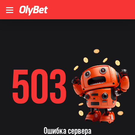
503
Ошибка сервера