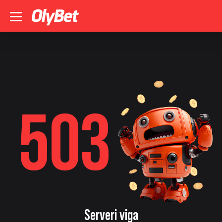
503
Serveri viga