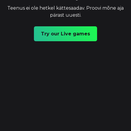
Teenus ei ole hetkel kättesaadav. Proovi mõne aja
pärast uuesti.
Try our Live games