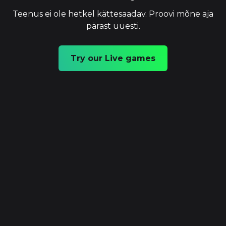
Teenus ei ole hetkel kättesaadav. Proovi mõne aja
pärast uuesti.
Try our Live games